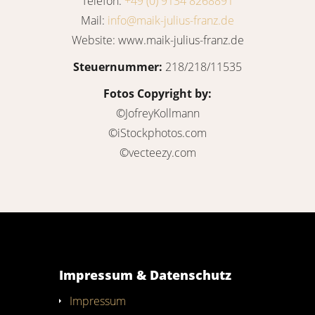
Telefon:
+49 (0) 9134 8268891
Mail:
info@maik-julius-franz.de
Website: www.maik-julius-franz.de
Steuernummer:
218/218/11535
Fotos Copyright by:
©JofreyKollmann
©iStockphotos.com
©vecteezy.com
Impressum & Datenschutz
Impressum